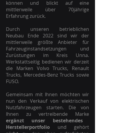
können und blickt auf eine
mittlerweile über 70jährige
Erfahrung zurück.
Durch unseren betrieblichen
Neubau Ende 2022 sind wir der
mittlerweile größte Anbieter für
Fahrzeuginstandsetzungen und
Zurüstungen im Kreis Unna.
Werkstattseitig bedienen wir derzeit
die Marken Volvo Trucks, Renault
Trucks, Mercedes-Benz Trucks sowie
FUSO.
Gemeinsam mit Ihnen möchten wir
nun den Verkauf von elektrischen
Nutzfahrzeugen starten. Die von
Ihnen zu vertreibende Marke
ergänzt unser bestehendes
Herstellerportfolio
und gehört