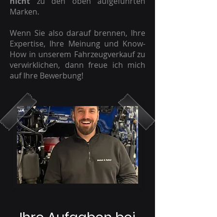
nicht
zu den oben aufgeführten
Marken.
Wenn Sie also darauf brennen, Ihre
Expertise, Ihre Meinung und Know-
How in unserem Fahrzeugverkauf zu
verwirklichen, dann freue ich mich
auf Ihre Bewerbung!